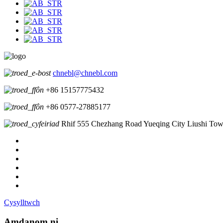
chnebl@chnebl.com
+86 15157775432
+86 0577-27885177
Rhif 555 Chezhang Road Yueqing City Liushi Tow
Cysylltwch
Amdanom ni