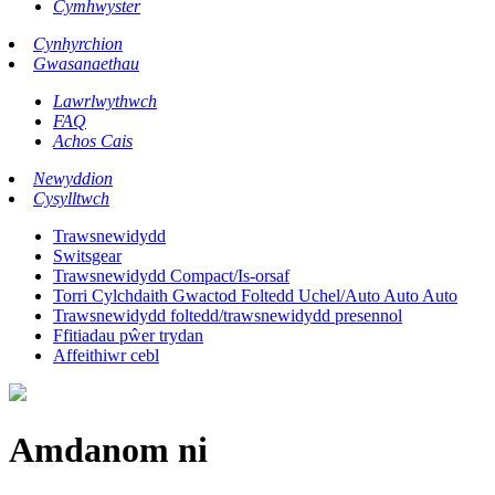
Cymhwyster
Cynhyrchion
Gwasanaethau
Lawrlwythwch
FAQ
Achos Cais
Newyddion
Cysylltwch
Trawsnewidydd
Switsgear
Trawsnewidydd Compact/Is-orsaf
Torri Cylchdaith Gwactod Foltedd Uchel/Auto Auto Auto
Trawsnewidydd foltedd/trawsnewidydd presennol
Ffitiadau pŵer trydan
Affeithiwr cebl
Amdanom ni