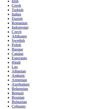
Irish
Greek
Turkish
Italian
Danish
Romanian
Indonesian
Czech
Afrikaans
Swedish
Polish
Basque
Catalan
Esperanto
Hindi
Lao
Albanian
Amharic
Armenian
Azerbaijani
Belarusian
Bengali
Bosnian
Bulgarian
Cebuano