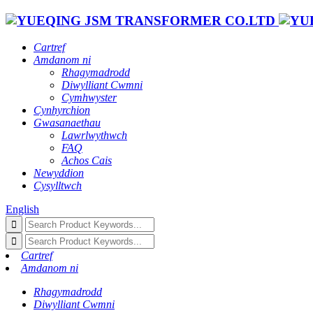
Cartref
Amdanom ni
Rhagymadrodd
Diwylliant Cwmni
Cymhwyster
Cynhyrchion
Gwasanaethau
Lawrlwythwch
FAQ
Achos Cais
Newyddion
Cysylltwch
English
Cartref
Amdanom ni
Rhagymadrodd
Diwylliant Cwmni