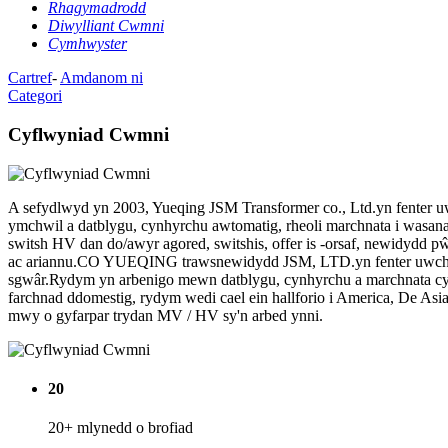
Rhagymadrodd
Diwylliant Cwmni
Cymhwyster
Cartref
-
Amdanom ni
Categori
Cyflwyniad Cwmni
A sefydlwyd yn 2003, Yueqing JSM Transformer co., Ltd.yn fenter u
ymchwil a datblygu, cynhyrchu awtomatig, rheoli marchnata i wasan
switsh HV dan do/awyr agored, switshis, offer is -orsaf, newidydd pŵ
ac ariannu.CO YUEQING trawsnewidydd JSM, LTD.yn fenter uwch-dec
sgwâr.Rydym yn arbenigo mewn datblygu, cynhyrchu a marchnata cyn
farchnad ddomestig, rydym wedi cael ein hallforio i America, De As
mwy o gyfarpar trydan MV / HV sy'n arbed ynni.
20
20+ mlynedd o brofiad