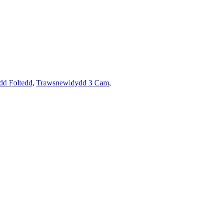
d Foltedd
,
Trawsnewidydd 3 Cam
,