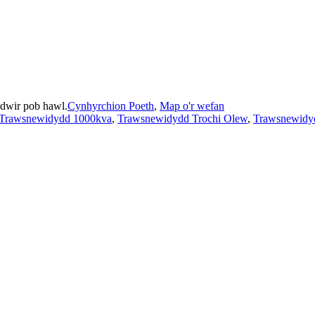
ir pob hawl.
Cynhyrchion Poeth
,
Map o'r wefan
Trawsnewidydd 1000kva
,
Trawsnewidydd Trochi Olew
,
Trawsnewidyd