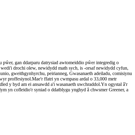
u pŵer, gan ddarparu datrysiad awtomeiddio pŵer integredig o
edi'i drochi olew, newidydd math sych, is -orsaf newidydd cyfun,
 dylunio, gweithgynhyrchu, peirianneg, Gwasanaeth adeiladu, comisiynu
 proffesiynol.Mae'r ffatri yn cwmpasu ardal o 33,000 metr
ed y byd am ei ansawdd a'i wasanaeth uwchraddol.Yn ogystal â'r
dym yn cofleidio'r syniad o ddatblygu ynghyd â chwsmer Greener, a