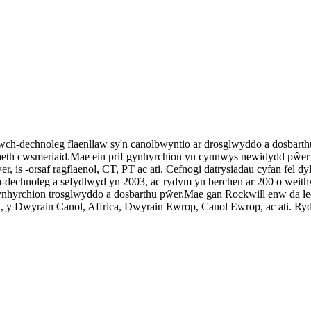
wch-dechnoleg flaenllaw sy'n canolbwyntio ar drosglwyddo a dosbarth
aeth cwsmeriaid.Mae ein prif gynhyrchion yn cynnwys newidydd pŵer w
er, is -orsaf ragflaenol, CT, PT ac ati. Cefnogi datrysiadau cyfan fel
hnoleg a sefydlwyd yn 2003, ac rydym yn berchen ar 200 o weithwyr
hyrchion trosglwyddo a dosbarthu pŵer.Mae gan Rockwill enw da ledl
ia, y Dwyrain Canol, Affrica, Dwyrain Ewrop, Canol Ewrop, ac ati. Ry