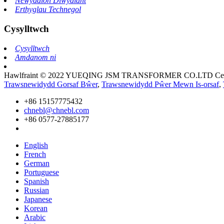
Newyddion Diwydiant
Erthyglau Technegol
Cysylltwch
Cysylltwch
Amdanom ni
Hawlfraint © 2022 YUEQING JSM TRANSFORMER CO.LTD Cedw
Trawsnewidydd Gorsaf Bŵer
,
Trawsnewidydd Pŵer Mewn Is-orsaf
,
+86 15157775432
chnebl@chnebl.com
+86 0577-27885177
English
French
German
Portuguese
Spanish
Russian
Japanese
Korean
Arabic