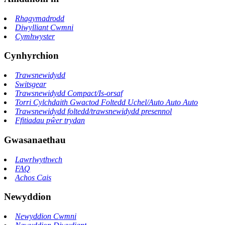
Rhagymadrodd
Diwylliant Cwmni
Cymhwyster
Cynhyrchion
Trawsnewidydd
Switsgear
Trawsnewidydd Compact/Is-orsaf
Torri Cylchdaith Gwactod Foltedd Uchel/Auto Auto Auto
Trawsnewidydd foltedd/trawsnewidydd presennol
Ffitiadau pŵer trydan
Gwasanaethau
Lawrlwythwch
FAQ
Achos Cais
Newyddion
Newyddion Cwmni