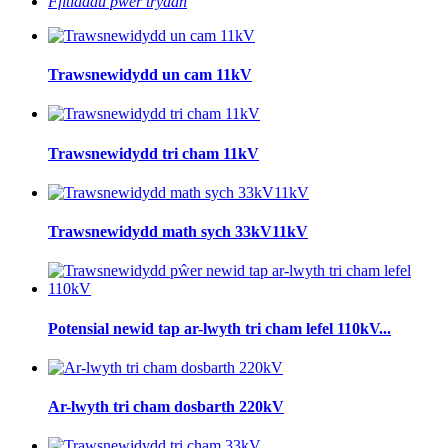
Ffitiadau pŵer trydan
Trawsnewidydd un cam 11kV
Trawsnewidydd tri cham 11kV
Trawsnewidydd math sych 33kV11kV
Potensial newid tap ar-lwyth tri cham lefel 110kV...
Ar-lwyth tri cham dosbarth 220kV