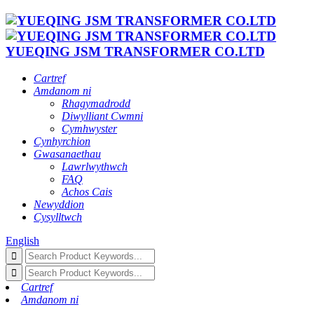
YUEQING JSM TRANSFORMER CO.LTD
Cartref
Amdanom ni
Rhagymadrodd
Diwylliant Cwmni
Cymhwyster
Cynhyrchion
Gwasanaethau
Lawrlwythwch
FAQ
Achos Cais
Newyddion
Cysylltwch
English
Cartref
Amdanom ni