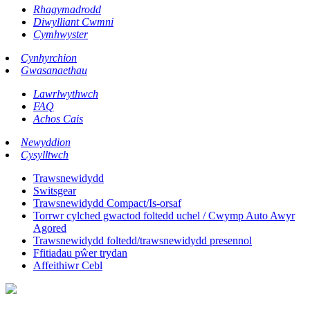
Rhagymadrodd
Diwylliant Cwmni
Cymhwyster
Cynhyrchion
Gwasanaethau
Lawrlwythwch
FAQ
Achos Cais
Newyddion
Cysylltwch
Trawsnewidydd
Switsgear
Trawsnewidydd Compact/Is-orsaf
Torrwr cylched gwactod foltedd uchel / Cwymp Auto Awyr
Agored
Trawsnewidydd foltedd/trawsnewidydd presennol
Ffitiadau pŵer trydan
Affeithiwr Cebl