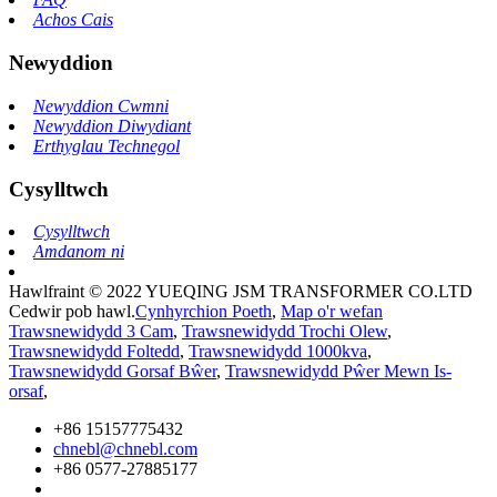
Achos Cais
Newyddion
Newyddion Cwmni
Newyddion Diwydiant
Erthyglau Technegol
Cysylltwch
Cysylltwch
Amdanom ni
Hawlfraint © 2022 YUEQING JSM TRANSFORMER CO.LTD
Cedwir pob hawl.
Cynhyrchion Poeth
,
Map o'r wefan
Trawsnewidydd 3 Cam
,
Trawsnewidydd Trochi Olew
,
Trawsnewidydd Foltedd
,
Trawsnewidydd 1000kva
,
Trawsnewidydd Gorsaf Bŵer
,
Trawsnewidydd Pŵer Mewn Is-
orsaf
,
+86 15157775432
chnebl@chnebl.com
+86 0577-27885177