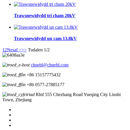
Trawsnewidydd tri cham 20kV
Trawsnewidydd un cam 13.8kV
1
2
Nesaf >
>>
Tudalen 1/2
chnebl@chnebl.com
+86 15157775432
+86 0577-27885177
Rhif 555 Chezhang Road Yueqing City Liushi
Town, Zhejiang