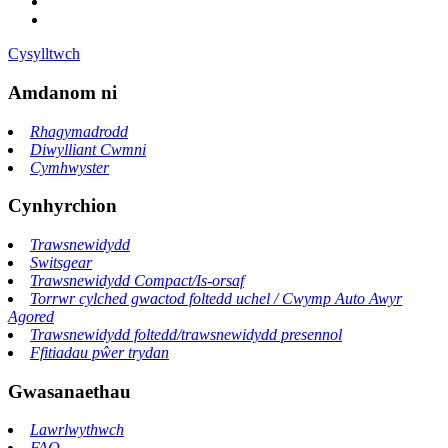
Cysylltwch
Amdanom ni
Rhagymadrodd
Diwylliant Cwmni
Cymhwyster
Cynhyrchion
Trawsnewidydd
Switsgear
Trawsnewidydd Compact/Is-orsaf
Torrwr cylched gwactod foltedd uchel / Cwymp Auto Awyr
Agored
Trawsnewidydd foltedd/trawsnewidydd presennol
Ffitiadau pŵer trydan
Gwasanaethau
Lawrlwythwch
FAQ