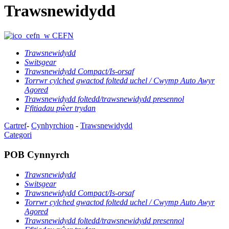
Trawsnewidydd
CEFN
Trawsnewidydd
Switsgear
Trawsnewidydd Compact/Is-orsaf
Torrwr cylched gwactod foltedd uchel / Cwymp Auto Awyr
Agored
Trawsnewidydd foltedd/trawsnewidydd presennol
Ffitiadau pŵer trydan
Cartref
-
Cynhyrchion
-
Trawsnewidydd
Categori
POB Cynnyrch
Trawsnewidydd
Switsgear
Trawsnewidydd Compact/Is-orsaf
Torrwr cylched gwactod foltedd uchel / Cwymp Auto Awyr
Agored
Trawsnewidydd foltedd/trawsnewidydd presennol