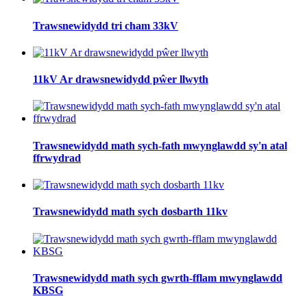
Trawsnewidydd tri cham 33kV
11kV Ar drawsnewidydd pŵer llwyth
Trawsnewidydd math sych-fath mwynglawdd sy'n atal
ffrwydrad
Trawsnewidydd math sych dosbarth 11kv
Trawsnewidydd math sych gwrth-fflam mwynglawdd
KBSG