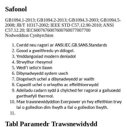
Safonol
GB1094.1-2013; GB1094.2-2013; GB1094.3-2003; GB1094.5-
2008; JB/T 10317-2002; IEEE STD C57.12.90-2010; ANSI
C57.12.20; IEC6007676007600760077007700
Nodweddion Cynhyrchion
Cwrdd neu ragori ar ANSI.IEC.GB.SANS.Standards
Gosod a gweithredu yn ddiogel.
Ymddangosiad modern deniadol
Strwythur rhesymol
Wedi'i selio'n llawn
Dibynadwyedd system uwch
Diogelwch uchel a dibynadwyedd ar waith
Capasiti uchel o orlwytho ac effeithlonrwydd
Adeiladu cadarn sydd â chylched fer ragorol a galluoedd
gwrthsefyll thermol.
Mae trawsnewidyddion Everpower yn fwy effeithlon trwy
lai o golledion dim llwyth a llai o golledion llwyth.
Tabl Paramedr Trawsnewidydd