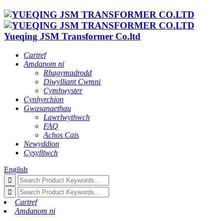
Yueqing JSM Transformer Co.ltd
Cartref
Amdanom ni
Rhagymadrodd
Diwylliant Cwmni
Cymhwyster
Cynhyrchion
Gwasanaethau
Lawrlwythwch
FAQ
Achos Cais
Newyddion
Cysylltwch
English
Cartref
Amdanom ni