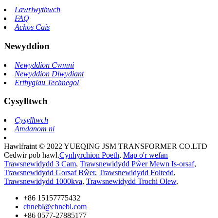
Lawrlwythwch
FAQ
Achos Cais
Newyddion
Newyddion Cwmni
Newyddion Diwydiant
Erthyglau Technegol
Cysylltwch
Cysylltwch
Amdanom ni
Hawlfraint © 2022 YUEQING JSM TRANSFORMER CO.LTD
Cedwir pob hawl.
Cynhyrchion Poeth
,
Map o'r wefan
Trawsnewidydd 3 Cam
,
Trawsnewidydd Pŵer Mewn Is-orsaf
,
Trawsnewidydd Gorsaf Bŵer
,
Trawsnewidydd Foltedd
,
Trawsnewidydd 1000kva
,
Trawsnewidydd Trochi Olew
,
+86 15157775432
chnebl@chnebl.com
+86 0577-27885177