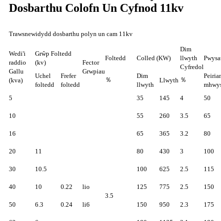
Dosbarthu Colofn Un Cyfnod 11kv
Trawsnewidydd dosbarthu polyn un cam 11kv
Dim
Wedi'i
Grŵp Foltedd
Foltedd
Colled (KW)
llwyth
Pwysa
raddio
(kv)
Fector
Cyfredol
Gallu
Grwpiau
Uchel
Frefer
Dim
Peiria
％
％
(kva)
Llwyth
foltedd
foltedd
llwyth
mhwy
5
35
145
4
50
10
55
260
3.5
65
16
65
365
3.2
80
20
11
80
430
3
100
30
10.5
100
625
2.5
115
40
10
0.22
lio
125
775
2.5
150
3.5
50
6.3
0.24
li6
150
950
2.3
175