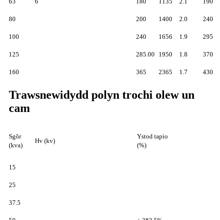
63
6
180
1135
2.1
190
80
200
1400
2.0
240
100
240
1656
1.9
295
125
285.00
1950
1.8
370
160
365
2365
1.7
430
Trawsnewidydd polyn trochi olew un
cam
Sgôr
Ystod tapio
Hv (kv)
(kva)
(%)
15
25
37.5