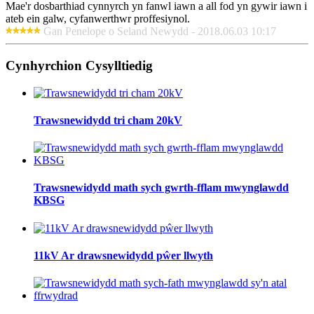
Mae'r dosbarthiad cynnyrch yn fanwl iawn a all fod yn gywir iawn i
ateb ein galw, cyfanwerthwr proffesiynol.
Gan Penelope o Seland Newydd - 2018.06.03 10:17
Cynhyrchion Cysylltiedig
Trawsnewidydd tri cham 20kV
Trawsnewidydd math sych gwrth-fflam mwynglawdd
KBSG
11kV Ar drawsnewidydd pŵer llwyth