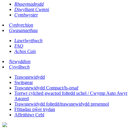
Rhagymadrodd
Diwylliant Cwmni
Cymhwyster
Cynhyrchion
Gwasanaethau
Lawrlwythwch
FAQ
Achos Cais
Newyddion
Cysylltwch
Trawsnewidydd
Switsgear
Trawsnewidydd Compact/Is-orsaf
Torrwr cylched gwactod foltedd uchel / Cwymp Auto Awyr
Agored
Trawsnewidydd foltedd/trawsnewidydd presennol
Ffitiadau pŵer trydan
Affeithiwr Cebl