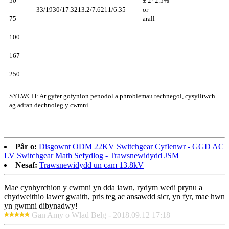
50
± 2*2.5%
33/1930/17.3213.2/7.6211/6.35
or
75
arall
100
167
250
SYLWCH: Ar gyfer gofynion penodol a phroblemau technegol, cysylltwch
ag adran dechnoleg y cwmni.
Pâr o:
Disgownt ODM 22KV Switchgear Cyflenwr - GGD AC
LV Switchgear Math Sefydlog - Trawsnewidydd JSM
Nesaf:
Trawsnewidydd un cam 13.8kV
Mae cynhyrchion y cwmni yn dda iawn, rydym wedi prynu a
chydweithio lawer gwaith, pris teg ac ansawdd sicr, yn fyr, mae hwn
yn gwmni dibynadwy!
Gan Amy o Wlad Belg - 2018.09.12 17:18