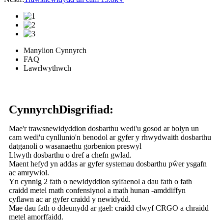
Manylion Cynnyrch
FAQ
Lawrlwythwch
Cynnyrch
Disgrifiad:
Mae'r trawsnewidyddion dosbarthu wedi'u gosod ar bolyn un
cam wedi'u cynllunio'n benodol ar gyfer y rhwydwaith dosbarthu
datganoli o wasanaethu gorbenion preswyl
Llwyth dosbarthu o dref a chefn gwlad.
Maent hefyd yn addas ar gyfer systemau dosbarthu pŵer ysgafn
ac amrywiol.
Yn cynnig 2 fath o newidyddion sylfaenol a dau fath o fath
craidd metel math confensiynol a math hunan -amddiffyn
cyflawn ac ar gyfer craidd y newidydd.
Mae dau fath o ddeunydd ar gael: craidd clwyf CRGO a chraidd
metel amorffaidd.