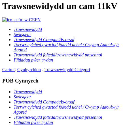
Trawsnewidydd un cam 11kV
CEFN
Trawsnewidydd
Switsgear
Trawsnewidydd Compact/Is-orsaf
Torrwr cylched gwactod foltedd uchel / Cwymp Auto Awyr
Agored
Trawsnewidydd foltedd/trawsnewidydd presennol
Ffitiadau pŵer trydan
Cartref
-
Cynhyrchion
-
Trawsnewidydd
Categori
POB Cynnyrch
Trawsnewidydd
Switsgear
Trawsnewidydd Compact/Is-orsaf
Torrwr cylched gwactod foltedd uchel / Cwymp Auto Awyr
Agored
Trawsnewidydd foltedd/trawsnewidydd presennol
Ffitiadau pŵer trydan