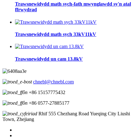
Trawsnewidydd math sych-fath mwynglawdd sy'n atal
ffrwydrad
Trawsnewidydd math sych 33kV11kV
Trawsnewidydd un cam 13.8kV
chnebl@chnebl.com
+86 15157775432
+86 0577-27885177
Rhif 555 Chezhang Road Yueqing City Liushi
Town, Zhejiang