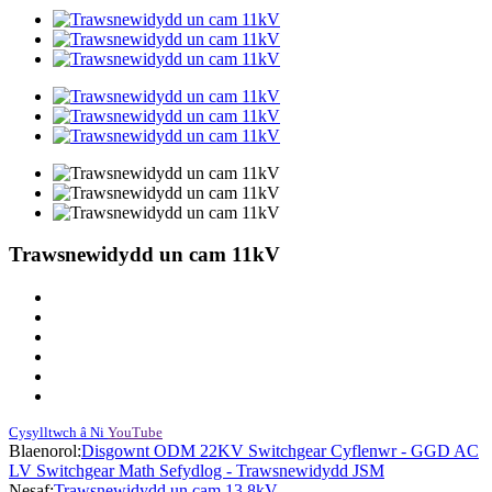
Trawsnewidydd un cam 11kV
Cysylltwch â Ni
YouTube
Blaenorol:
Disgownt ODM 22KV Switchgear Cyflenwr - GGD AC
LV Switchgear Math Sefydlog - Trawsnewidydd JSM
Nesaf:
Trawsnewidydd un cam 13.8kV