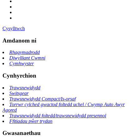
Cysylltwch
Amdanom ni
Rhagymadrodd
Diwylliant Cwmni
Cymhwyster
Cynhyrchion
Trawsnewidydd
Switsgear
Trawsnewidydd Compact/Is-orsaf
Torrwr cylched gwactod foltedd uchel / Cwymp Auto Awyr
Agored
Trawsnewidydd foltedd/trawsnewidydd presennol
Ffitiadau pŵer trydan
Gwasanaethau