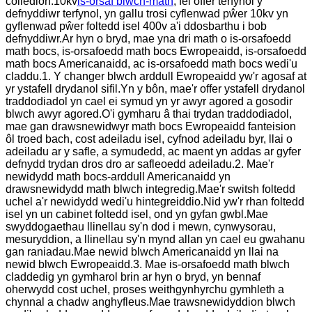
colledion.10kv
is-orsaf blwch-math
, fel offer terfynol y
defnyddiwr terfynol, yn gallu trosi cyflenwad pŵer 10kv yn
gyflenwad pŵer foltedd isel 400v a'i ddosbarthu i bob
defnyddiwr.Ar hyn o bryd, mae yna dri math o is-orsafoedd
math bocs, is-orsafoedd math bocs Ewropeaidd, is-orsafoedd
math bocs Americanaidd, ac is-orsafoedd math bocs wedi'u
claddu.1. Y changer blwch arddull Ewropeaidd yw'r agosaf at
yr ystafell drydanol sifil.Yn y bôn, mae'r offer ystafell drydanol
traddodiadol yn cael ei symud yn yr awyr agored a gosodir
blwch awyr agored.O'i gymharu â thai trydan traddodiadol,
mae gan drawsnewidwyr math bocs Ewropeaidd fanteision
ôl troed bach, cost adeiladu isel, cyfnod adeiladu byr, llai o
adeiladu ar y safle, a symudedd, ac maent yn addas ar gyfer
defnydd trydan dros dro ar safleoedd adeiladu.2. Mae'r
newidydd math bocs-arddull Americanaidd yn
drawsnewidydd math blwch integredig.Mae'r switsh foltedd
uchel a'r newidydd wedi'u hintegreiddio.Nid yw'r rhan foltedd
isel yn un cabinet foltedd isel, ond yn gyfan gwbl.Mae
swyddogaethau llinellau sy'n dod i mewn, cynwysorau,
mesuryddion, a llinellau sy'n mynd allan yn cael eu gwahanu
gan raniadau.Mae newid blwch Americanaidd yn llai na
newid blwch Ewropeaidd.3. Mae is-orsafoedd math blwch
claddedig yn gymharol brin ar hyn o bryd, yn bennaf
oherwydd cost uchel, proses weithgynhyrchu gymhleth a
chynnal a chadw anghyfleus.Mae trawsnewidyddion blwch