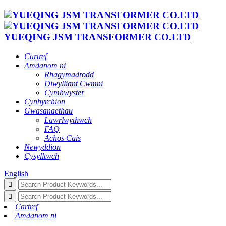
YUEQING JSM TRANSFORMER CO.LTD
Cartref
Amdanom ni
Rhagymadrodd
Diwylliant Cwmni
Cymhwyster
Cynhyrchion
Gwasanaethau
Lawrlwythwch
FAQ
Achos Cais
Newyddion
Cysylltwch
English
Cartref
Amdanom ni