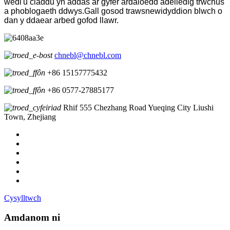
wedi'u claddu yn addas ar gyfer ardaloedd adeiledig trwchus
a phoblogaeth ddwys.Gall gosod trawsnewidyddion blwch o
dan y ddaear arbed gofod llawr.
chnebl@chnebl.com
+86 15157775432
+86 0577-27885177
Rhif 555 Chezhang Road Yueqing City Liushi
Town, Zhejiang
Cysylltwch
Amdanom ni