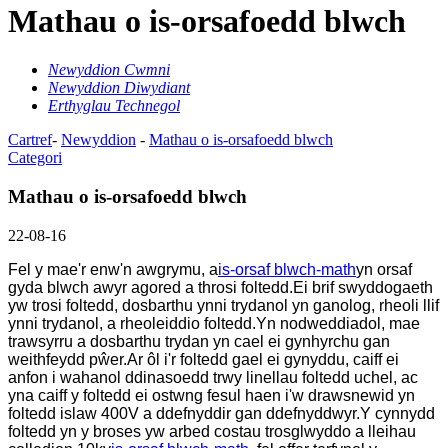
Mathau o is-orsafoedd blwch
Newyddion Cwmni
Newyddion Diwydiant
Erthyglau Technegol
Cartref
-
Newyddion
-
Mathau o is-orsafoedd blwch
Categori
Mathau o is-orsafoedd blwch
22-08-16
Fel y mae'r enw'n awgrymu, a
is-orsaf blwch-math
yn orsaf
gyda blwch awyr agored a throsi foltedd.Ei brif swyddogaeth
yw trosi foltedd, dosbarthu ynni trydanol yn ganolog, rheoli llif
ynni trydanol, a rheoleiddio foltedd.Yn nodweddiadol, mae
trawsyrru a dosbarthu trydan yn cael ei gynhyrchu gan
weithfeydd pŵer.Ar ôl i'r foltedd gael ei gynyddu, caiff ei
anfon i wahanol ddinasoedd trwy linellau foltedd uchel, ac
yna caiff y foltedd ei ostwng fesul haen i'w drawsnewid yn
foltedd islaw 400V a ddefnyddir gan ddefnyddwyr.Y cynnydd
foltedd yn y broses yw arbed costau trosglwyddo a lleihau