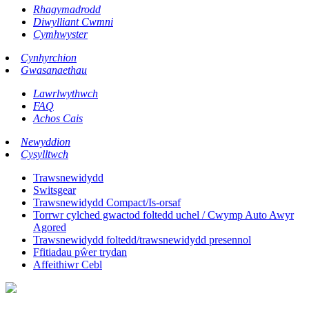
Rhagymadrodd
Diwylliant Cwmni
Cymhwyster
Cynhyrchion
Gwasanaethau
Lawrlwythwch
FAQ
Achos Cais
Newyddion
Cysylltwch
Trawsnewidydd
Switsgear
Trawsnewidydd Compact/Is-orsaf
Torrwr cylched gwactod foltedd uchel / Cwymp Auto Awyr
Agored
Trawsnewidydd foltedd/trawsnewidydd presennol
Ffitiadau pŵer trydan
Affeithiwr Cebl