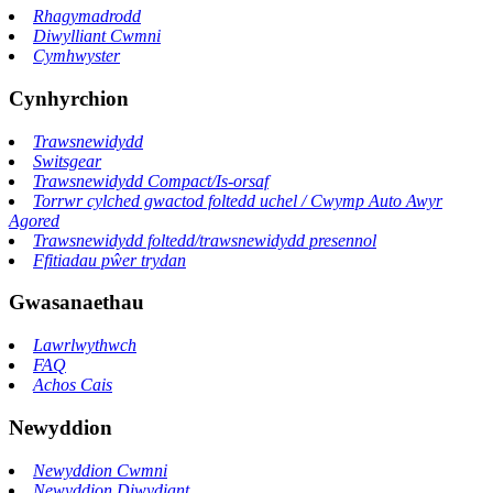
Rhagymadrodd
Diwylliant Cwmni
Cymhwyster
Cynhyrchion
Trawsnewidydd
Switsgear
Trawsnewidydd Compact/Is-orsaf
Torrwr cylched gwactod foltedd uchel / Cwymp Auto Awyr
Agored
Trawsnewidydd foltedd/trawsnewidydd presennol
Ffitiadau pŵer trydan
Gwasanaethau
Lawrlwythwch
FAQ
Achos Cais
Newyddion
Newyddion Cwmni
Newyddion Diwydiant