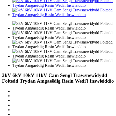
3kV 6kV 10kV 11kV Cam Sengl Trawsnewidydd
Foltedd Trydan Amgaeëdig Resin Wedi'i Inswleiddio