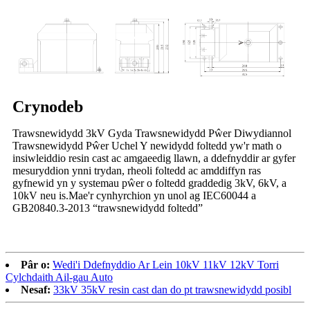
Crynodeb
Trawsnewidydd 3kV Gyda Trawsnewidydd Pŵer Diwydiannol
Trawsnewidydd Pŵer Uchel Y newidydd foltedd yw'r math o
insiwleiddio resin cast ac amgaeedig llawn, a ddefnyddir ar gyfer
mesuryddion ynni trydan, rheoli foltedd ac amddiffyn ras
gyfnewid yn y systemau pŵer o foltedd graddedig 3kV, 6kV, a
10kV neu is.Mae'r cynhyrchion yn unol ag IEC60044 a
GB20840.3-2013 “trawsnewidydd foltedd”
Pâr o:
Wedi'i Ddefnyddio Ar Lein 10kV 11kV 12kV Torri
Cylchdaith Ail-gau Auto
Nesaf:
33kV 35kV resin cast dan do pt trawsnewidydd posibl