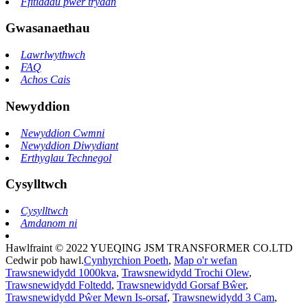
Ffitiadau pŵer trydan
Gwasanaethau
Lawrlwythwch
FAQ
Achos Cais
Newyddion
Newyddion Cwmni
Newyddion Diwydiant
Erthyglau Technegol
Cysylltwch
Cysylltwch
Amdanom ni
Hawlfraint © 2022 YUEQING JSM TRANSFORMER CO.LTD
Cedwir pob hawl.
Cynhyrchion Poeth
,
Map o'r wefan
Trawsnewidydd 1000kva
,
Trawsnewidydd Trochi Olew
,
Trawsnewidydd Foltedd
,
Trawsnewidydd Gorsaf Bŵer
,
Trawsnewidydd Pŵer Mewn Is-orsaf
,
Trawsnewidydd 3 Cam
,