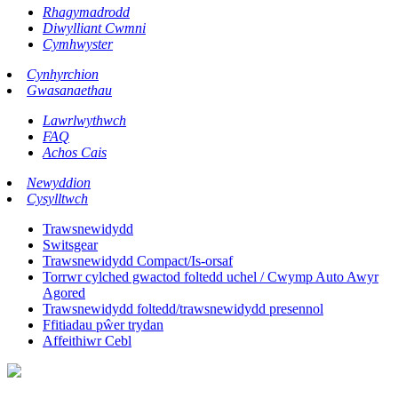
Rhagymadrodd
Diwylliant Cwmni
Cymhwyster
Cynhyrchion
Gwasanaethau
Lawrlwythwch
FAQ
Achos Cais
Newyddion
Cysylltwch
Trawsnewidydd
Switsgear
Trawsnewidydd Compact/Is-orsaf
Torrwr cylched gwactod foltedd uchel / Cwymp Auto Awyr
Agored
Trawsnewidydd foltedd/trawsnewidydd presennol
Ffitiadau pŵer trydan
Affeithiwr Cebl