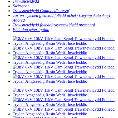
Trawsnewidydd
Switsgear
Trawsnewidydd Compact/Is-orsaf
Torrwr cylched gwactod foltedd uchel / Cwymp Auto Awyr
Agored
Trawsnewidydd foltedd/trawsnewidydd presennol
Ffitiadau pŵer trydan