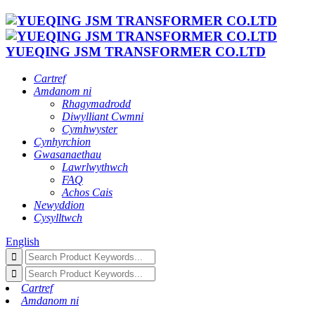
YUEQING JSM TRANSFORMER CO.LTD
Cartref
Amdanom ni
Rhagymadrodd
Diwylliant Cwmni
Cymhwyster
Cynhyrchion
Gwasanaethau
Lawrlwythwch
FAQ
Achos Cais
Newyddion
Cysylltwch
English
Cartref
Amdanom ni