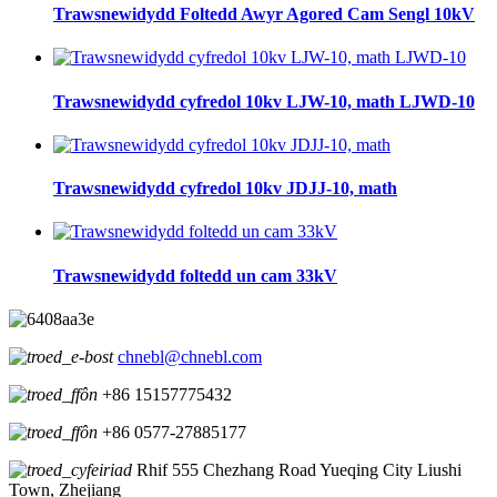
Trawsnewidydd Foltedd Awyr Agored Cam Sengl 10kV
Trawsnewidydd cyfredol 10kv LJW-10, math LJWD-10
Trawsnewidydd cyfredol 10kv JDJJ-10, math
Trawsnewidydd foltedd un cam 33kV
chnebl@chnebl.com
+86 15157775432
+86 0577-27885177
Rhif 555 Chezhang Road Yueqing City Liushi
Town, Zhejiang