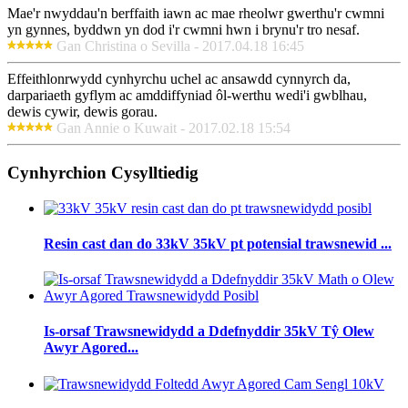
Mae'r nwyddau'n berffaith iawn ac mae rheolwr gwerthu'r cwmni
yn gynnes, byddwn yn dod i'r cwmni hwn i brynu'r tro nesaf.
Gan Christina o Sevilla - 2017.04.18 16:45
Effeithlonrwydd cynhyrchu uchel ac ansawdd cynnyrch da,
darpariaeth gyflym ac amddiffyniad ôl-werthu wedi'i gwblhau,
dewis cywir, dewis gorau.
Gan Annie o Kuwait - 2017.02.18 15:54
Cynhyrchion Cysylltiedig
Resin cast dan do 33kV 35kV pt potensial trawsnewid ...
Is-orsaf Trawsnewidydd a Ddefnyddir 35kV Tŷ Olew
Awyr Agored...