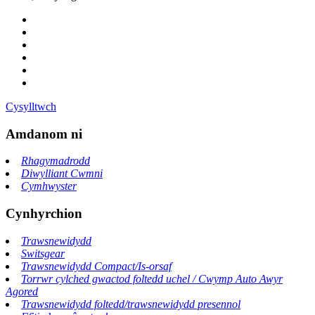
Cysylltwch
Amdanom ni
Rhagymadrodd
Diwylliant Cwmni
Cymhwyster
Cynhyrchion
Trawsnewidydd
Switsgear
Trawsnewidydd Compact/Is-orsaf
Torrwr cylched gwactod foltedd uchel / Cwymp Auto Awyr
Agored
Trawsnewidydd foltedd/trawsnewidydd presennol