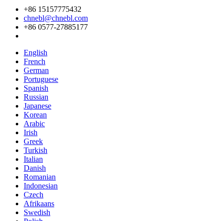
+86 15157775432
chnebl@chnebl.com
+86 0577-27885177
English
French
German
Portuguese
Spanish
Russian
Japanese
Korean
Arabic
Irish
Greek
Turkish
Italian
Danish
Romanian
Indonesian
Czech
Afrikaans
Swedish