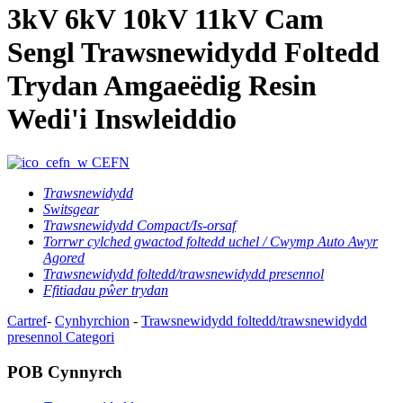
3kV 6kV 10kV 11kV Cam
Sengl Trawsnewidydd Foltedd
Trydan Amgaeëdig Resin
Wedi'i Inswleiddio
CEFN
Trawsnewidydd
Switsgear
Trawsnewidydd Compact/Is-orsaf
Torrwr cylched gwactod foltedd uchel / Cwymp Auto Awyr
Agored
Trawsnewidydd foltedd/trawsnewidydd presennol
Ffitiadau pŵer trydan
Cartref
-
Cynhyrchion
-
Trawsnewidydd foltedd/trawsnewidydd
presennol
Categori
POB Cynnyrch