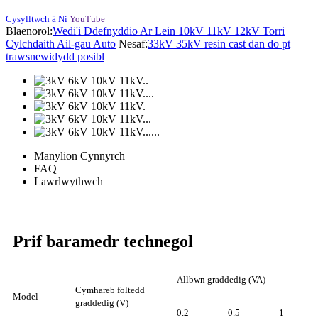
Cysylltwch â Ni
YouTube
Blaenorol:
Wedi'i Ddefnyddio Ar Lein 10kV 11kV 12kV Torri
Cylchdaith Ail-gau Auto
Nesaf:
33kV 35kV resin cast dan do pt
trawsnewidydd posibl
Manylion Cynnyrch
FAQ
Lawrlwythwch
Prif baramedr technegol
Allbwn graddedig (VA)
Cymhareb foltedd
Model
graddedig (V)
0.2
0.5
1